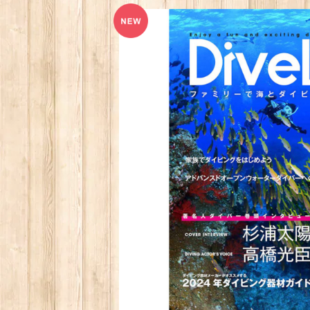
【杉浦太陽さん/高橋光臣さんWインタビュー
イフ創刊３号 2024年度版【全国おす
¥1,500
多彩なコンテン