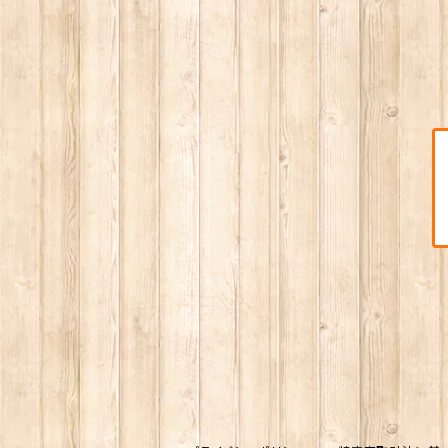
シュノーケリング
男性用
2020モデル
女性用
ウエア
男女兼用
小物