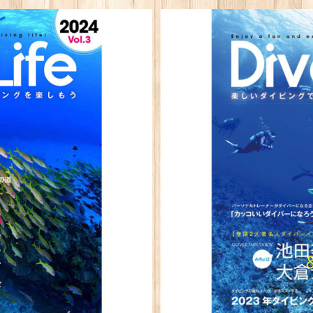
掲載誌】DiveLife ダイブラ
【みちょぱ夫妻/K-1武尊インタ
すめダイビングスポット特集】など
刊2号 2023年度版【
ツ掲載