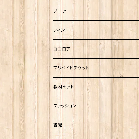
キャリーバッグ
ブーツ
防水バッグ
ファスナーなし
フィン
ファスナーあり
ガル/GULL
ココロア
フルフットタイプ
エーキューエー/AQA
2016モデル
プリペイドチケット
ストラップタイプ
2017モデル
ダイブチケット
教材セット
２ビーチ
2018モデル
OWD用
ファッション
体験ダイビング
2019モデル
Tシャツ
書籍